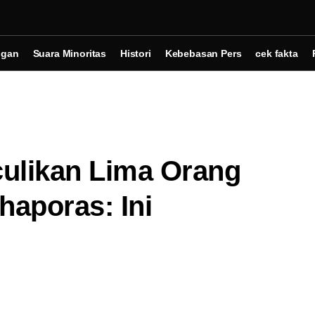
ngan
Suara Minoritas
Histori
Kebebasan Pers
cek fakta
likan Lima Orang
haporas: Ini