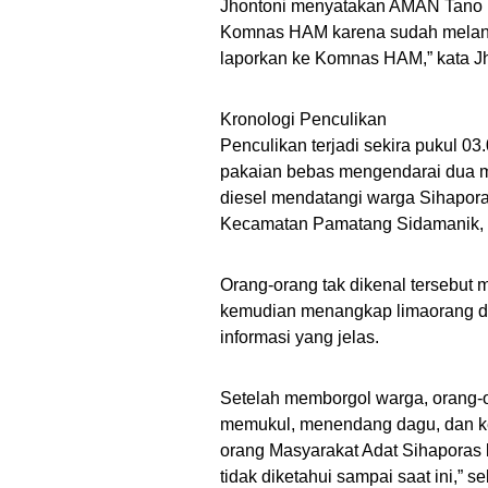
Jhontoni
menyatakan AMAN
Tano
Komnas HAM karena
sudah
melan
laporkan ke Komnas HAM,”
kata
Jh
Kronologi Penculikan
P
enculikan
terjadi sekira pukul 03.
pakaian bebas mengendarai dua mob
d
iesel
mendatangi warga
Sihapor
Kecamatan Pamatang Sidamanik, 
Orang-orang
tak dikenal
tersebut
kemudian menangkap lima
orang d
informasi yang jelas.
Setelah memborgol warga, orang-or
memukul, menendang dagu, dan ke
orang Masyarakat Adat Sihaporas
tidak diketa
hui sampai saat ini,” s