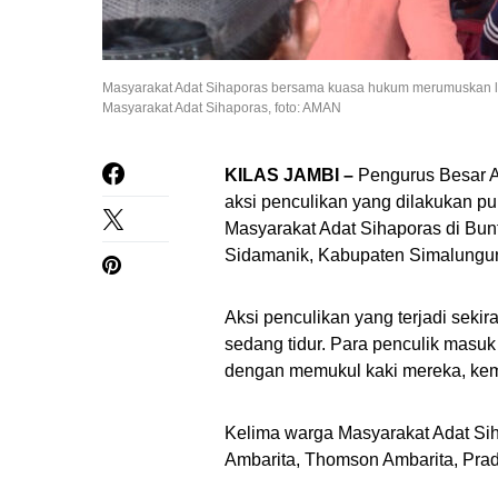
Masyarakat Adat Sihaporas bersama kuasa hukum merumuskan la
Masyarakat Adat Sihaporas, foto: AMAN
KILAS JAMBI –
Pengurus
Besar
A
aksi
penculikan
yang dilakukan pul
Masyarakat Adat
Sihaporas
di Bun
Sidamanik, Kabupaten Simalungun
Aksi penculikan yang terjadi sekir
sedang tidur. Para penculik
masuk
dengan memukul kaki mereka, kem
Kelima warga Masyarakat Adat Sih
Ambarita, Thomson Ambarita, Pra