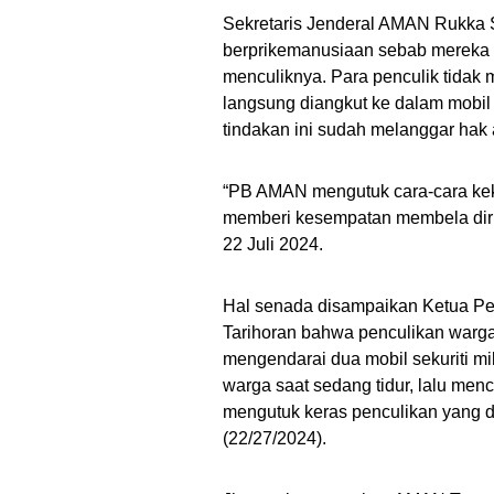
Sekretaris Jenderal AMAN Rukka S
berprikemanusiaan sebab mereka m
menculi
knya. Para penculik tidak
langsung diangkut ke dalam mobil
tindakan ini sudah melanggar hak
“PB AMAN mengutuk cara-cara keker
memberi kesempatan membela diri
22 Juli 2024.
Hal senada disampaikan
Ketua Pe
Tarihoran
bahwa penculikan warga 
mengendarai
dua mobil sekuriti
mi
warga saat sedang tidur, lalu menc
mengutuk keras penculikan yang d
(22/27/2024).