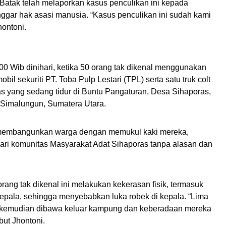
Batak telah melaporkan kasus penculikan ini kepada
ggar hak a
s
asi
manusia.
“
Kasus
penculikan ini sudah kami
ontoni.
00 Wib dinihari, ketika
50 orang tak dikenal menggunakan
il sekuriti PT. Toba Pulp Lestari (T
PL) serta satu truk
c
olt
as
yang sedang tidur di Buntu Pangaturan, Desa Sihaporas,
Simalungun, Sumatera Utara.
 membangunkan warga dengan memukul kaki mereka,
ari komunitas
Masyarakat Adat
Sihaporas
tanpa alasan dan
ang tak dikenal ini melakukan kekerasan fisik, termasuk
pala, sehingga menyebabkan luka robek di kepala.
“
Lima
 kemudian dibawa keluar kampung dan keberadaan mereka
ebut
Jhontoni
.