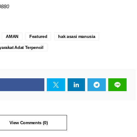
0880
AMAN
Featured
hak asasi manusia
arakat Adat Terpencil
View Comments (0)