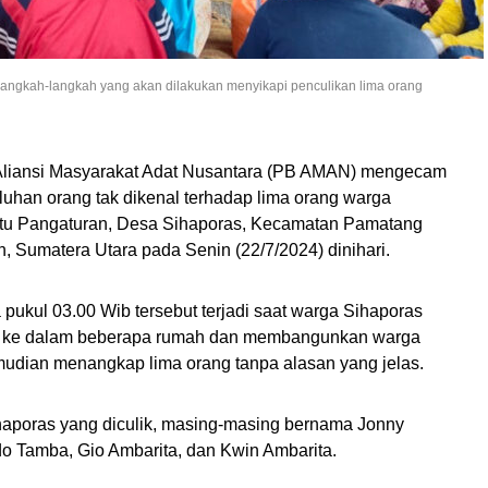
ngkah-langkah yang akan dilakukan menyikapi penculikan lima orang
liansi Masyarakat Adat Nusantara (
PB
AMAN
)
mengecam
uhan orang tak dikenal terhadap
lima orang
warga
tu
Pangaturan
, Desa
Sihaporas
, Kecamatan Pamatang
, Sumatera Utara pada Senin (22/7/2024)
dinihari
.
a pukul 03.00 Wib tersebut terjadi saat warga Sihaporas
ke
dalam
beberapa
rumah
dan
membangunkan warga
udian menangkap lima orang tanpa alasan yang jelas.
aporas yang diculik, masing-masing
bernama
Jonny
do Tamba, Gio Ambarita, dan
Kwin
Ambarita.