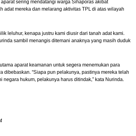
,
aparat sering men
datangi warga Sihaporas akibat
h adat mereka dan melarang aktivitas TPL di atas wilayah
lik leluhur,
kenapa justru kami diusir dari tanah adat kami.
Nurinda sambil menangis ditemani anaknya yang masih duduk
rutama aparat keamanan untuk segera menemukan para
ra dibebaskan.
“Siapa pun
pelakunya, pastinya
mereka
telah
Ini negara hukum, pelakunya
harus ditindak,” kata Nurinda.
4