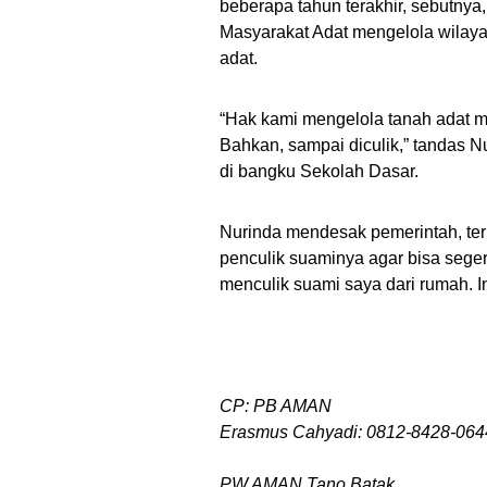
beberapa tahun terakhir,
sebutnya
Masyarakat A
dat mengelola wilaya
adat.
“Hak kami mengelola tanah adat mi
Bahkan, sampai diculik,” tandas 
di bangku Sekolah Dasar.
Nurinda
mendesak pemerintah, te
penculik suaminya agar bisa sege
menculik suami saya dari rumah. 
CP:
PB AMAN
Erasmus Cahyadi
: 0
812-8428-064
PW
AMAN
Tano
Batak