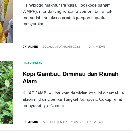
PT Widodo Makmur Perkasa Tbk (kode saham
WMPP), mendukung rencana pemerintah untuk
memudahkan akses produk pangan kepada
masyarakat…
BY
ADMIN
SELASA 31 JANUARI 2023
3.4K VIEWS
LINGKUNGAN
Kopi Gambut, Diminati dan Ramah
Alam
KILAS JAMBI – Libtukom demikian kopi ini dinamai. Ia
akronim dari Liberika Tungkal Komposit. Cukup rumit
menyebutnya. Namun…
BY
ADMIN
MINGGU 31 MARET 2019
1.7K VIEWS