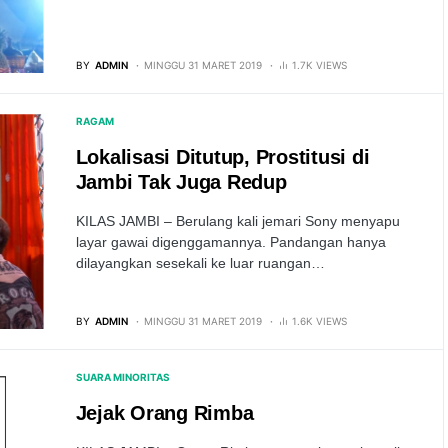
BY
ADMIN
MINGGU 31 MARET 2019
1.7K VIEWS
RAGAM
Lokalisasi Ditutup, Prostitusi di
Jambi Tak Juga Redup
KILAS JAMBI – Berulang kali jemari Sony menyapu
layar gawai digenggamannya. Pandangan hanya
dilayangkan sesekali ke luar ruangan…
BY
ADMIN
MINGGU 31 MARET 2019
1.6K VIEWS
SUARA MINORITAS
Jejak Orang Rimba