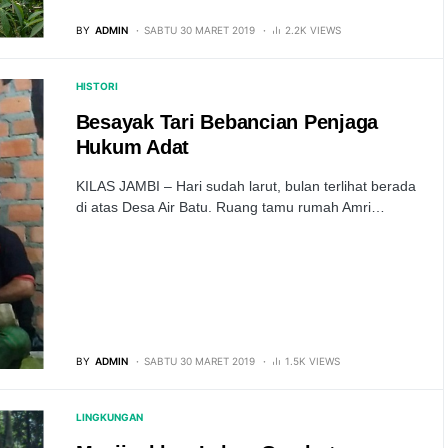
BY
ADMIN
SABTU 30 MARET 2019
2.2K VIEWS
HISTORI
Besayak Tari Bebancian Penjaga
Hukum Adat
KILAS JAMBI – Hari sudah larut, bulan terlihat berada
di atas Desa Air Batu. Ruang tamu rumah Amri…
BY
ADMIN
SABTU 30 MARET 2019
1.5K VIEWS
LINGKUNGAN