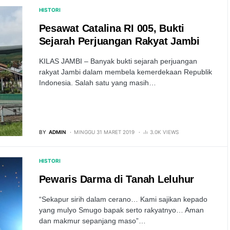
HISTORI
Pesawat Catalina RI 005, Bukti
Sejarah Perjuangan Rakyat Jambi
KILAS JAMBI – Banyak bukti sejarah perjuangan
rakyat Jambi dalam membela kemerdekaan Republik
Indonesia. Salah satu yang masih…
BY
ADMIN
MINGGU 31 MARET 2019
3.0K VIEWS
HISTORI
Pewaris Darma di Tanah Leluhur
“Sekapur sirih dalam cerano… Kami sajikan kepado
yang mulyo Smugo bapak serto rakyatnyo… Aman
dan makmur sepanjang maso”…