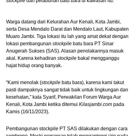
stockpile
dan pelabuhan batu bara di kawasan itu.
Warga datang dari Kelurahan Aur Kenali, Kota Jambi,
serta Desa Mendalo Darat dan Mendalo Laut, Kabupaten
Muaro Jambi. Tiga lokasi itu lah yang amat dekat dengan
lokasi pembangunan
stockpile
batu bara PT Sinar
Anugerah Sukses (SAS). Alasan penolakannya masuk
akal. Karena kehadiran
stockpile
bakal mengganggu
hajat hidup orang banyak.
“Kami menolak (
stockpile
batu bara), karena kami takut
pasti dampaknya sangat tidak baik untuk lingkungan dan
kesehatan,” kata Syarif, Perwakilan Forum Warga Aur
Kenali, Kota Jambi ketika ditemui
Kilasjambi.com
pada
Kamis (16/11/2023).
Pembangunan stockpile PT SAS dilakukan dengan cara
sembrono. Meski perseroan telah mengantongi izin pada