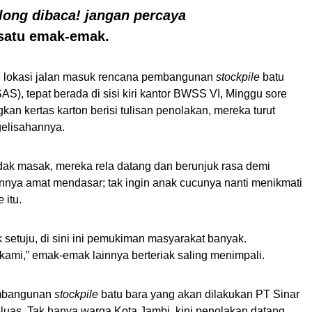
olong dibaca! jangan percaya
 satu emak-emak.
di lokasi jalan masuk rencana pembangunan
stockpile
batu
S), tepat berada di sisi kiri kantor BWSS VI, Minggu sore
n kertas karton berisi tulisan penolakan, mereka turut
gelisahannya.
idak masak, mereka rela datang dan berunjuk rasa demi
nya amat mendasar; tak ingin anak cucunya nanti menikmati
e
itu.
 setuju, di sini ini pemukiman masyarakat banyak.
ami,” emak-emak lainnya berteriak saling menimpali.
mbangunan
stockpile
batu bara yang akan dilakukan PT Sinar
uas. Tak hanya warga Kota Jambi, kini penolakan datang