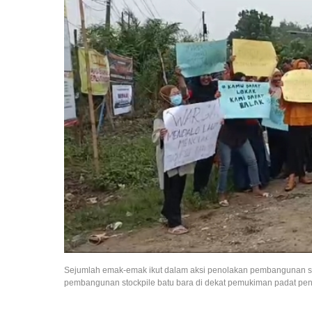
Sejumlah emak-emak ikut dalam aksi penolakan pembangunan stoc
pembangunan stockpile batu bara di dekat pemukiman padat pen