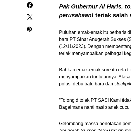
Pak Gubernur Al Haris, t
perusahaan!
teriak salah
Puluhan emak-emak itu berbaris 
bara PT Sinar Anugerah Sukses (SA
(12/11/2023). Dengan membentangka
teriak menyampaikan pelbagai ke
Bahkan emak-emak sore itu rela t
menyampaikan tuntutannya. Alasan
polusi debu batu bara dari
stockpil
“Tolong ditolak PT SAS! Kami tidak
Bagaimana nanti nasib anak cucu k
Gelombang massa penolakan pe
Anugerah Sukses (SAS) makin mel