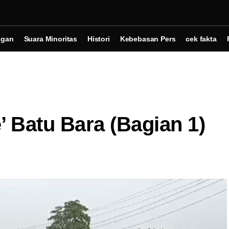
ngan
Suara Minoritas
Histori
Kebebasan Pers
cek fakta
’ Batu Bara (Bagian 1)