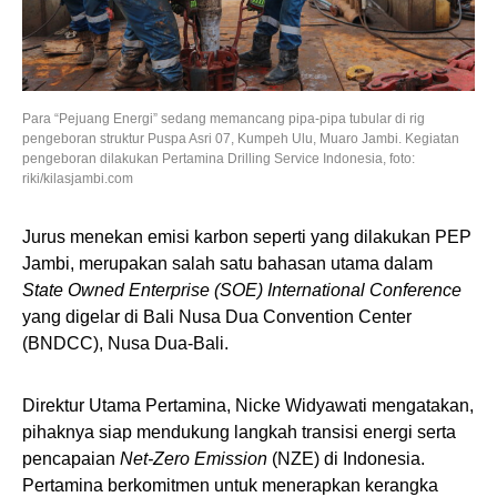
Para “Pejuang Energi” sedang memancang pipa-pipa tubular di rig
pengeboran struktur Puspa Asri 07, Kumpeh Ulu, Muaro Jambi. Kegiatan
pengeboran dilakukan Pertamina Drilling Service Indonesia, foto:
riki/kilasjambi.com
Jurus menekan emisi karbon seperti yang dilakukan PEP
Jambi, merupakan salah satu bahasan utama dalam
State Owned Enterprise (SOE) International Conference
yang digelar di Bali Nusa Dua Convention Center
(BNDCC), Nusa Dua-Bali.
Direktur Utama Pertamina, Nicke Widyawati mengatakan,
pihaknya siap mendukung langkah transisi energi serta
pencapaian
Net-Zero
Emission
(NZE) di Indonesia.
Pertamina berkomitmen untuk menerapkan kerangka