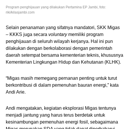
Program penghijauan yang dilakukan Pertamina EP Jambi, foto:
riki/kilasjambi.com
Selain penanaman yang sifatnya mandatori, SKK Migas
– KKKS juga secara
voluntary
memiliki program
penghijauan di seluruh wilayah kerjanya. Hal ini pun
dilakukan dengan berkolaborasi dengan pemerintah
daerah setempat bersama kementerian teknis, khususnya
Kementerian Lingkungan Hidup dan Kehutanan (KLHK).
“Migas masih memegang pernanan penting untuk turut
berkontribusi di dalam pemenuhan bauran energi,” kata
Andi Arie.
Andi mengatakan, kegiatan eksplorasi Migas tentunya
menjadi jantung yang harus terus berdetak untuk
kesinambungan pemenuhan energi fosil, sebagaimana
Migas merupakan SDA yang tidak dapat diperbaharui.