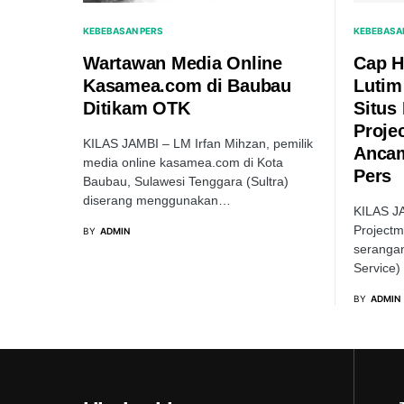
KEBEBASAN PERS
KEBEBASA
Wartawan Media Online
Cap H
Kasamea.com di Baubau
Lutim
Ditikam OTK
Situs
Projec
KILAS JAMBI – LM Irfan Mihzan, pemilik
Anca
media online kasamea.com di Kota
Pers
Baubau, Sulawesi Tenggara (Sultra)
diserang menggunakan…
KILAS J
Projectm
BY
ADMIN
serangan
Service
BY
ADMIN