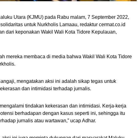
aluku Utara (KJMU) pada Rabu malam, 7 September 2022,
lidaritas untuk Nurkholis Lamaau, redaktur cermat.co.id
n dari keponakan Wakil Wali Kota Tidore Kepulauan,
etelah mereka membaca di media bahwa Wakil Wali Kota Tidore
kholis.
angaji, mengatakan aksi ini adalah sikap tegas untuk
kerasan dan intimidasi terhadap jurnalis.
 mengalami tindakan kekerasan dan intimidasi. Kerja-kerja
otensi berhadapan dengan kasus seperti ini, sehingga itu
erhadap jurnalis atau wartawan,” ucap Adhar.
s, aksi ini juga meminta dukungan dari masyarakat Maluku