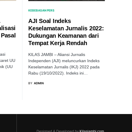
KEBEBASAN PERS
a
AJI Soal Indeks
lisasi
Keselamatan Jurnalis 2022:
 Pasal
Dukungan Keamanan dari
Tempat Kerja Rendah
asi
KILAS JAMBI – Aliansi Jurnalis
karet UU
Independen (AJI) meluncurkan Indeks
nik (UU
Keselamatan Jurnalis (IKJ) 2022 pada
Rabu (19/10/2022). Indeks ini…
BY
ADMIN
Designed & Developed by
Kilasjambi.com.