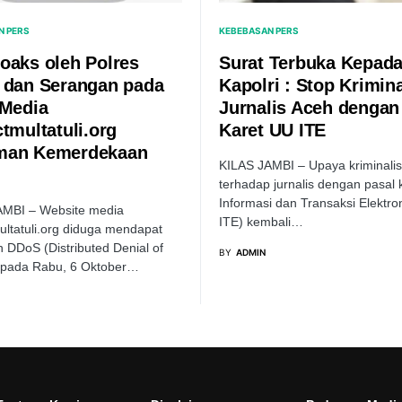
N PERS
KEBEBASAN PERS
oaks oleh Polres
Surat Terbuka Kepad
 dan Serangan pada
Kapolri : Stop Krimina
 Media
Jurnalis Aceh dengan
tmultatuli.org
Karet UU ITE
man Kemerdekaan
KILAS JAMBI – Upaya kriminalis
terhadap jurnalis dengan pasal 
Informasi dan Transaksi Elektro
AMBI – Website media
ITE) kembali…
ultatuli.org diduga mendapat
 DDoS (Distributed Denial of
BY
ADMIN
) pada Rabu, 6 Oktober…