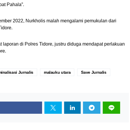
pat Pahala”.
mber 2022, Nurkholis malah mengalami pemukulan dari
idore.
laporan di Polres Tidore, justru diduga mendapat perlakuan
ore.
minalisasi Jurnalis
malauku utara
Save Jurnalis