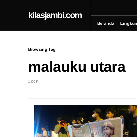
kilasjambi.com
Beranda
Lingku
Browsing Tag
malauku utara
1 post