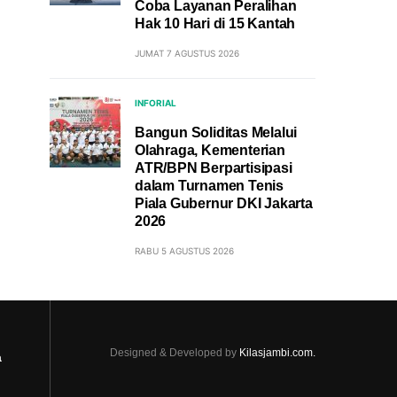
Coba Layanan Peralihan
Hak 10 Hari di 15 Kantah
JUMAT 7 AGUSTUS 2026
INFORIAL
Bangun Soliditas Melalui
Olahraga, Kementerian
ATR/BPN Berpartisipasi
dalam Turnamen Tenis
Piala Gubernur DKI Jakarta
2026
RABU 5 AGUSTUS 2026
Designed & Developed by
Kilasjambi.com.
a