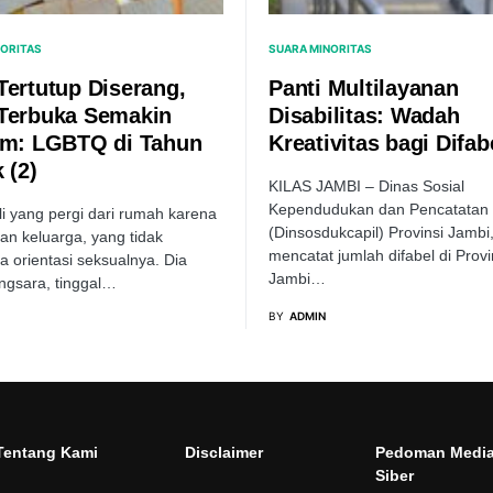
NORITAS
SUARA MINORITAS
Tertutup Diserang,
Panti Multilayanan
Terbuka Semakin
Disabilitas: Wadah
am: LGBTQ di Tahun
Kreativitas bagi Difab
k (2)
KILAS JAMBI – Dinas Sosial
Kependudukan dan Pencatatan S
i yang pergi dari rumah karena
(Dinsosdukcapil) Provinsi Jambi
n keluarga, yang tidak
mencatat jumlah difabel di Provi
 orientasi seksualnya. Dia
Jambi…
ngsara, tinggal…
BY
ADMIN
Tentang Kami
Disclaimer
Pedoman Medi
Siber