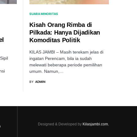
SUARA MINORITAS
Kisah Orang Rimba di
Pilkada: Hanya Dijadikan
el
Komoditas Politik
KILAS JAMBI – Masih terekam jelas di
ipil
ingatan Perencam, bila ia sudah
,
melewati beberapa periode pemilihan
nsi
umum. Namun,…
BY
ADMIN
Designed & Developed by
Kilasjambi.com.
a