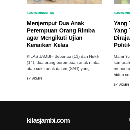
SUARA MINORITAS
SUARA MI
Menjemput Dua Anak
Yang 
Perempuan Orang Rimba
Yang 
agar Mengikuti Ujian
Diraj
Kenaikan Kelas
Politi
KILAS JAMBI– Bepanau (13) dan Nukik
Mami Yul
(14), dua orang perempuan anak rimba
kemaraha
atau suku anak dalam (SAD) yang…
menerima
hidup se
BY
ADMIN
BY
ADMIN
kilasjambi.com