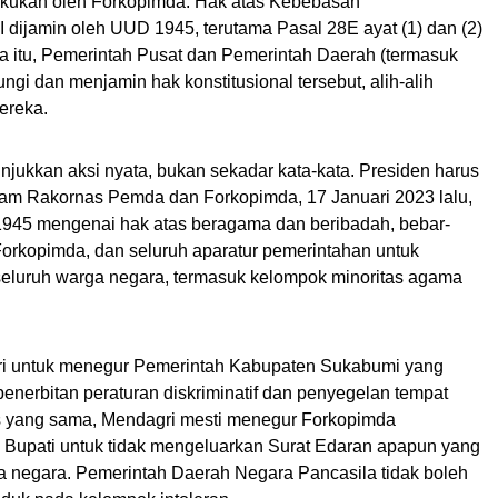
ilakukan oleh Forkopimda. Hak atas Kebebasan
dijamin oleh UUD 1945, terutama Pasal 28E ayat (1) dan (2)
ena itu, Pemerintah Pusat dan Pemerintah Daerah (termasuk
ngi dan menjamin hak konstitusional tersebut, alih-alih
ereka.
jukkan aksi nyata, bukan sekadar kata-kata. Presiden harus
m Rakornas Pemda dan Forkopimda, 17 Januari 2023 lalu,
945 mengenai hak atas beragama dan beribadah, bebar-
orkopimda, dan seluruh aparatur pemerintahan untuk
 seluruh warga negara, termasuk kelompok minoritas agama
ri untuk menegur Pemerintah Kabupaten Sukabumi yang
 penerbitan peraturan diskriminatif dan penyegelan tempat
 yang sama, Mendagri mesti menegur Forkopimda
Bupati untuk tidak mengeluarkan Surat Edaran apapun yang
a negara. Pemerintah Daerah Negara Pancasila tidak boleh