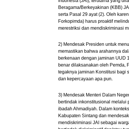
Indonesia (JAI), terutama yang d
Beragama/Berkeyakinan (KBB) JAI 
serta Pasal 29 ayat (2). Oleh kar
Forkopimda) harus proaktif melindu
merestriksi dan mendiskriminasi m
2) Mendesak Presiden untuk menun
memastikan bahwa arahannya dala
berkenaan dengan jaminan UUD 1
benar dilaksanakan oleh Pemda, F
tegaknya jaminan Konstitusi bagi
dan kepercayaan apa pun.
3) Mendesak Menteri Dalam Nege
bertindak inkonstitusional melalui
ibadah Ahmadiyah. Dalam konteks
Kabupaten Sintang dan mendesak 
mendiskriminasi JAI sebagai warg