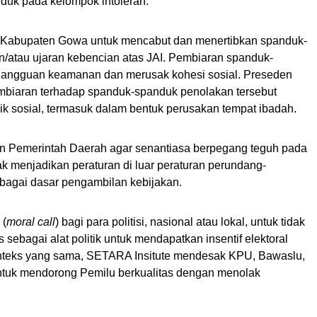
unduk pada kelompok intoleran.
di Kabupaten Gowa untuk mencabut dan menertibkan spanduk-
/atau ujaran kebencian atas JAI. Pembiaran spanduk-
gangguan keamanan dan merusak kohesi sosial. Preseden
biaran terhadap spanduk-spanduk penolakan tersebut
ik sosial, termasuk dalam bentuk perusakan tempat ibadah.
n Pemerintah Daerah agar senantiasa berpegang teguh pada
dak menjadikan peraturan di luar peraturan perundang-
bagai dasar pengambilan kebijakan.
 (
moral call
) bagi para politisi, nasional atau lokal, untuk tidak
 sebagai alat politik untuk mendapatkan insentif elektoral
onteks yang sama, SETARA Insitute mendesak KPU, Bawaslu,
ntuk mendorong Pemilu berkualitas dengan menolak