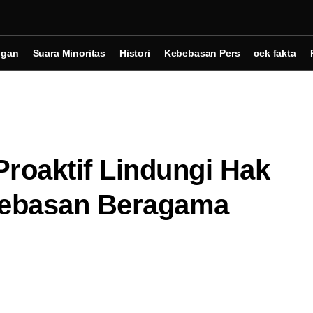
ngan
Suara Minoritas
Histori
Kebebasan Pers
cek fakta
roaktif Lindungi Hak
bebasan Beragama