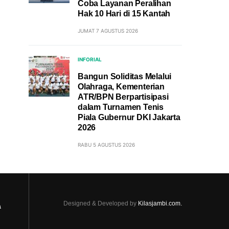
Coba Layanan Peralihan
Hak 10 Hari di 15 Kantah
JUMAT 7 AGUSTUS 2026
INFORIAL
Bangun Soliditas Melalui
Olahraga, Kementerian
ATR/BPN Berpartisipasi
dalam Turnamen Tenis
Piala Gubernur DKI Jakarta
2026
RABU 5 AGUSTUS 2026
Designed & Developed by
Kilasjambi.com.
a