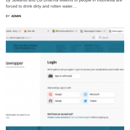
By Suwandi and Edi Dharma Millions of people in Indonesia are
forced to drink dirty and rotten water.…
BY
ADMIN