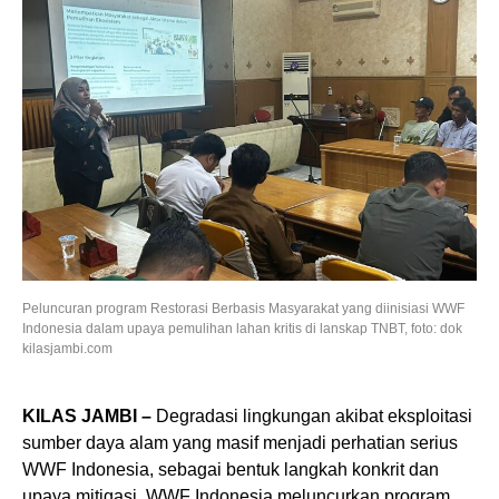
Peluncuran program Restorasi Berbasis Masyarakat yang diinisiasi WWF
Indonesia dalam upaya pemulihan lahan kritis di lanskap TNBT, foto: dok
kilasjambi.com
KILAS JAMBI –
Degradasi lingkungan akibat eksploitasi
sumber daya alam yang masif menjadi perhatian serius
WWF Indonesia, sebagai bentuk langkah konkrit dan
upaya mitigasi, WWF Indonesia meluncurkan program