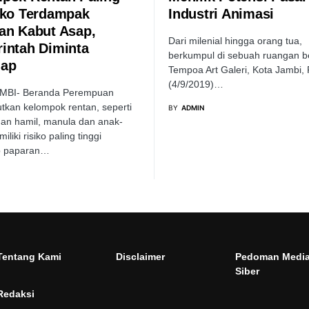
iko Terdampak
Industri Animasi
an Kabut Asap,
Dari milenial hingga orang tua,
intah Diminta
berkumpul di sebuah ruangan b
gap
Tempoa Art Galeri, Kota Jambi,
(4/9/2019)…
MBI- Beranda Perempuan
kan kelompok rentan, seperti
BY
ADMIN
an hamil, manula dan anak-
liki risiko paling tinggi
p paparan…
Tentang Kami
Disclaimer
Pedoman Medi
Siber
Redaksi