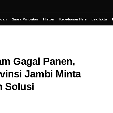
ngan
Suara Minoritas
Histori
Kebebasan Pers
cek fakta
am Gagal Panen,
insi Jambi Minta
 Solusi