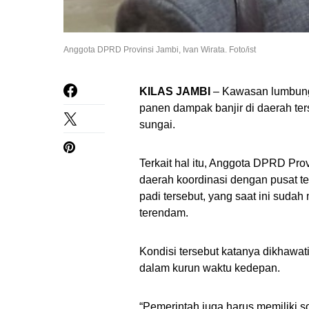
Anggota DPRD Provinsi Jambi, Ivan Wirata. Foto/ist
KILAS JAMBI
– Kawasan lumbung 
panen dampak banjir di daerah ters
sungai.
Terkait hal itu, Anggota DPRD Prov
daerah koordinasi dengan pusat ter
padi tersebut, yang saat ini sud
terendam.
Kondisi tersebut katanya dikhawa
dalam kurun waktu kedepan.
“Pemerintah juga harus memiliki so