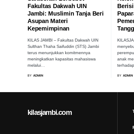
Fakultas Dakwah UIN
Beris
Jambi: Muslimin Tanja Beri
Papar
Asupan Materi
Pemer
Kepemimpinan
Tang
KILAS JAMBI – Fakultas Dakwah UIN
KILASJA
Sulthan Thaha Saifuddin (STS) Jambi
menyebut
terus menunjukkan komitmennya
perempu
meningkatkan kapasitas mahasiswa
anak memi
melalui…
terhada
BY
ADMIN
BY
ADMIN
kilasjambi.com