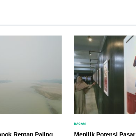
RAGAM
pok Rentan Paling
Menilik Potensi Pasar