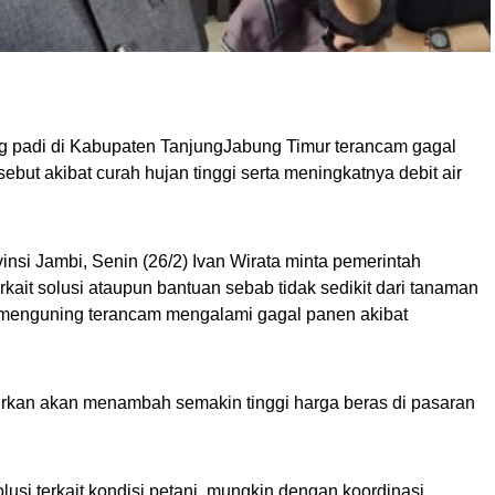
padi di Kabupaten TanjungJabung Timur terancam gagal
ebut akibat curah hujan tinggi serta meningkatnya debit air
insi Jambi, Senin (26/2) Ivan Wirata minta pemerintah
kait solusi ataupun bantuan sebab tidak sedikit dari tanaman
ah menguning terancam mengalami gagal panen akibat
tirkan akan menambah semakin tinggi harga beras di pasaran
lusi terkait kondisi petani, mungkin dengan koordinasi