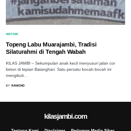
HISTORI
Topeng Labu Muarajambi, Tradisi
Silaturahmi di Tengah Wabah
KILAS JAMBI – Sekumpulan anak kecil menyusuri jalan cor
beton di tepian Batanghari. Satu persatu bocah-bocah ini
mengikuti…
BY
RAMOND
kilasjambi.com
Tentang Kami
Disclaimer
Pedoman Media Siber