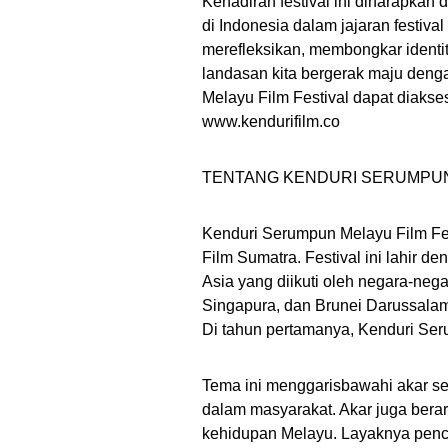
Kehadiran festival ini diharapkan d
di Indonesia dalam jajaran festiv
merefleksikan, membongkar identi
landasan kita bergerak maju dengan
Melayu Film Festival dapat diakse
www.kendurifilm.co
TENTANG KENDURI SERUMPUN
Kenduri Serumpun Melayu Film Fest
Film Sumatra. Festival ini lahir de
Asia yang diikuti oleh negara-neg
Singapura, dan Brunei Darussalam
Di tahun pertamanya, Kenduri Ser
Tema ini menggarisbawahi akar sebag
dalam masyarakat. Akar juga berar
kehidupan Melayu. Layaknya penca