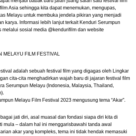
apat menjadi babak baru jalan juang salah satu festival film
al film Asia sehingga kita dapat menemukan, mengupas,
tas Melayu untuk membuka jendela pikiran yang menjadi
 karya. Informasi lebih lanjut terkait Kenduri Serumpun
s melalui sosial media @kendurifilm dan website
 MELAYU FILM FESTIVAL
ival adalah sebuah festival film yang digagas oleh Lingkar
ngan cita-cita menghadirkan wajah baru di jajaran festival film
ara Serumpun Melayu (Indonesia, Malaysia, Thailand,
).
umpun Melayu Film Festival 2023 mengusung tema “Akar”.
ai jati diri, asal muasal dan fondasi siapa diri kita di
ti mula – dalam hal ini menggarisbawahi tanda awal
rian akar yang kompleks, tema ini tidak hendak memasuki