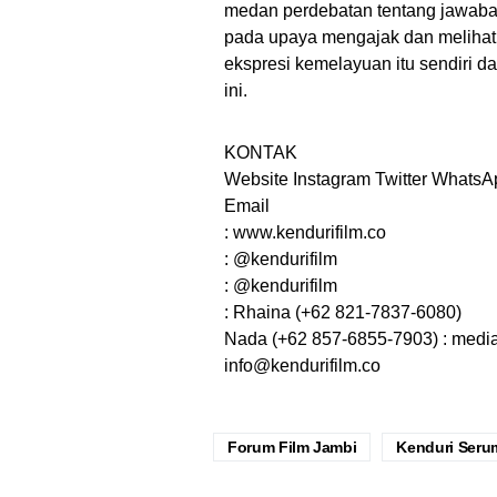
medan perdebatan tentang jawaban 
pada upaya mengajak dan melihat
ekspresi kemelayuan itu sendiri d
ini.
KONTAK
Website Instagram Twitter WhatsA
Email
: www.kendurifilm.co
: @kendurifilm
: @kendurifilm
: Rhaina (+62 821-7837-6080)
Nada (+62 857-6855-7903) : medi
info@kendurifilm.co
Forum Film Jambi
Kenduri Seru