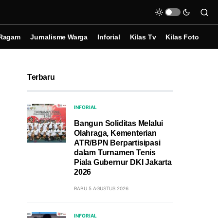
Ragam
Jurnalisme Warga
Inforial
Kilas Tv
Kilas Foto
Terbaru
INFORIAL
Bangun Soliditas Melalui
Olahraga, Kementerian
ATR/BPN Berpartisipasi
dalam Turnamen Tenis
Piala Gubernur DKI Jakarta
2026
RABU 5 AGUSTUS 2026
INFORIAL