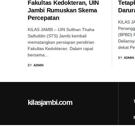
Fakultas Kedokteran, UIN
Tetap
Jambi Rumuskan Skema
Darur
Percepatan
KILAS J
Penangg
KILAS JAMBI – UIN Sulthan Thaha
(BPBD) P
Saifuddin (STS) Jambi kembali
Delians
mematangkan persiapan pendirian
dekat P
Fakultas Kedokteran. Dalam rapat
bersama…
BY
ADMIN
BY
ADMIN
kilasjambi.com