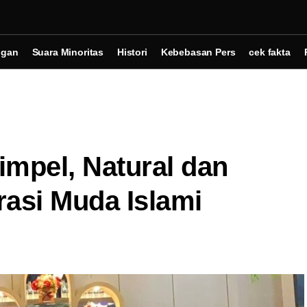
ngan
Suara Minoritas
Histori
Kebebasan Pers
cek fakta
impel, Natural dan
asi Muda Islami