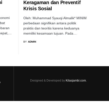
i
Keragaman dan Preventif
Krisis Sosial
konomi
Oleh: Muhammad Syauqi Almalik* MINIM
bat
perbedaan signifikan antara politik
ebaran
praktis dan teoritis karena keduanya
 cepat,…
memiliki kesamaan tujuan. Pada…
BY
ADMIN
Designed & Developed by
Kilasjambi.com.
a