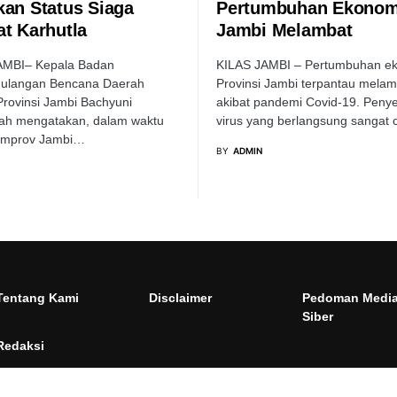
kan Status Siaga
Pertumbuhan Ekonom
at Karhutla
Jambi Melambat
AMBI– Kepala Badan
KILAS JAMBI – Pertumbuhan e
ulangan Bencana Daerah
Provinsi Jambi terpantau melam
rovinsi Jambi Bachyuni
akibat pandemi Covid-19. Peny
yah mengatakan, dalam waktu
virus yang berlangsung sangat
emprov Jambi…
BY
ADMIN
Tentang Kami
Disclaimer
Pedoman Medi
Siber
Redaksi