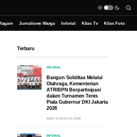
Ragam
Jurnalisme Warga
Inforial
Kilas Tv
Kilas Foto
Terbaru
INFORIAL
Bangun Soliditas Melalui
Olahraga, Kementerian
ATR/BPN Berpartisipasi
dalam Turnamen Tenis
Piala Gubernur DKI Jakarta
2026
RABU 5 AGUSTUS 2026
INFORIAL