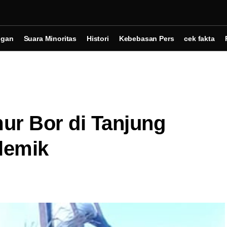
ngan
Suara Minoritas
Histori
Kebebasan Pers
cek fakta
r Bor di Tanjung
lemik