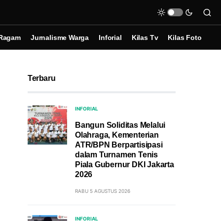
Ragam
Jurnalisme Warga
Inforial
Kilas Tv
Kilas Foto
Terbaru
INFORIAL
Bangun Soliditas Melalui
Olahraga, Kementerian
ATR/BPN Berpartisipasi
dalam Turnamen Tenis
Piala Gubernur DKI Jakarta
2026
RABU 5 AGUSTUS 2026
INFORIAL