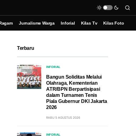
Ragam
Jurnalisme Warga
Inforial
Kilas Tv
Kilas Foto
Terbaru
INFORIAL
Bangun Soliditas Melalui
Olahraga, Kementerian
ATR/BPN Berpartisipasi
dalam Turnamen Tenis
Piala Gubernur DKI Jakarta
2026
RABU 5 AGUSTUS 2026
INFORIAL