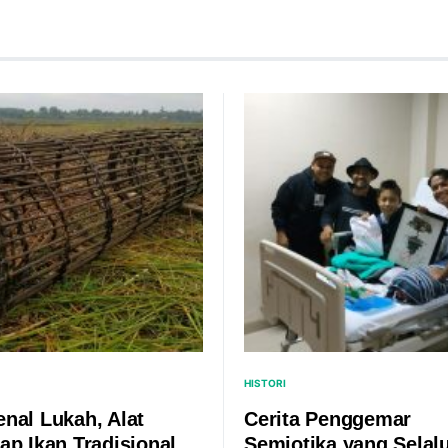
HISTORI
nal Lukah, Alat
Cerita Penggemar
ap Ikan Tradisional
Semiotika yang Selal