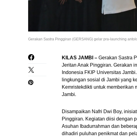
Gerakan Sastra Pinggiran (GERSANG) gelar pra-launching antolo
KILAS JAMBI –
Gerakan Sastra P
Jeritan Anak Pinggiran. Gerakan i
Indonesia FKIP Universitas Jambi. 
lingkungan sosial di Jambi yang 
Kemristekdikti untuk memberikan 
Jambi.
Disampaikan Nafri Dwi Boy, inisi
Pinggiran. Kegiatan diisi dengan 
Asuhan Ibadurrahman dan beberap
dihadiri puluhan penikmat dan pel