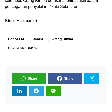
kelompok Orang Rimba berusaha terlibat aktif dalam
pencegahan penyakit ini,” kata Sukmareni.
(Gresi Plasmanto)
Benor FM
Jambi
Orang Rimba
Suku Anak Dalam
Share
Share