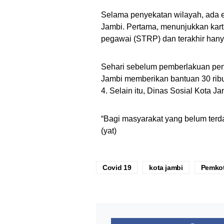
Selama penyekatan wilayah, ada e
Jambi. Pertama, menunjukkan kartu 
pegawai (STRP) dan terakhir hanya 
Sehari sebelum pemberlakuan pen
Jambi memberikan bantuan 30 rib
4. Selain itu, Dinas Sosial Kota
“Bagi masyarakat yang belum terda
(yat)
Covid 19
kota jambi
Pemkot