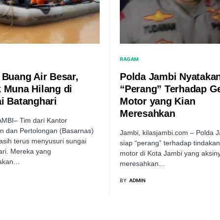
RAGAM
 Buang Air Besar,
Polda Jambi Nyataka
 Muna Hilang di
“Perang” Terhadap G
i Batanghari
Motor yang Kian
Meresahkan
MBI– Tim dari Kantor
n dan Pertolongan (Basarnas)
Jambi, kilasjambi.com – Polda 
sih terus menyusuri sungai
siap “perang” terhadap tindaka
ri. Mereka yang
motor di Kota Jambi yang aksin
akan…
meresahkan…
BY
ADMIN