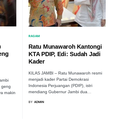
RAGAM
n
Ratu Munawaroh Kantongi
eng
KTA PDIP, Edi: Sudah Jadi
Kader
KILAS JAMBI – Ratu Munawaroh resmi
menjadi kader Partai Demokrasi
Jambi
Indonesia Perjuangan (PDIP), istri
n geng
mendiang Gubernur Jambi dua…
ya makin
BY
ADMIN