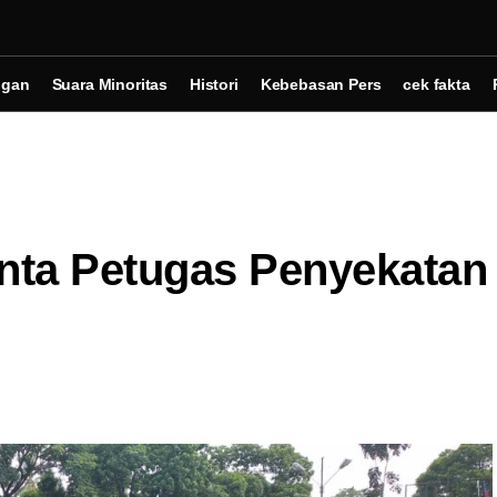
ngan
Suara Minoritas
Histori
Kebebasan Pers
cek fakta
inta Petugas Penyekatan