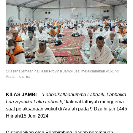
Suasana jemaah haji asal Provinsi Jambi usai melaksanakan wukuf di
Arafah, foto: ist
KILAS JAMBI –
“Labbaikallaahumma Labbaik. Labbaika
Laa Syariika Laka Labbaik,”
kalimat talbiyah menggema
saat pelaksanaan wukuf di Arafah pada 9 Dzulhijjah 1445
Hijriah/15 Juni 2024.
Disampaikan oleh Pembimbing Ibadah perempuan