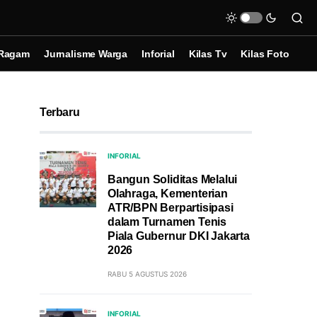
Ragam
Jurnalisme Warga
Inforial
Kilas Tv
Kilas Foto
Terbaru
INFORIAL
Bangun Soliditas Melalui
Olahraga, Kementerian
ATR/BPN Berpartisipasi
dalam Turnamen Tenis
Piala Gubernur DKI Jakarta
2026
RABU 5 AGUSTUS 2026
INFORIAL