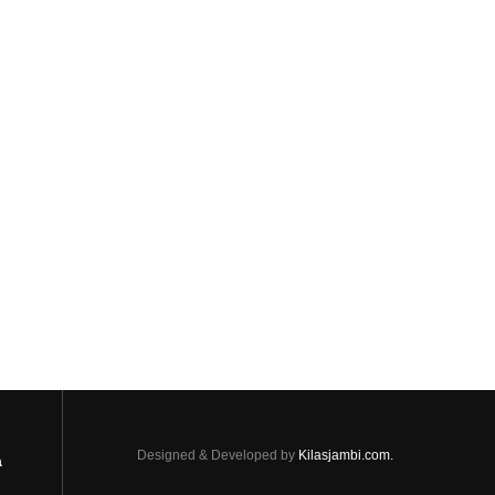
Designed & Developed by
Kilasjambi.com.
a