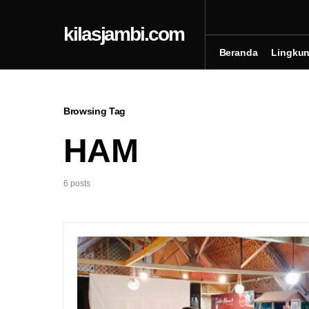
kilasjambi.com
Beranda
Lingku
Browsing Tag
HAM
6 posts