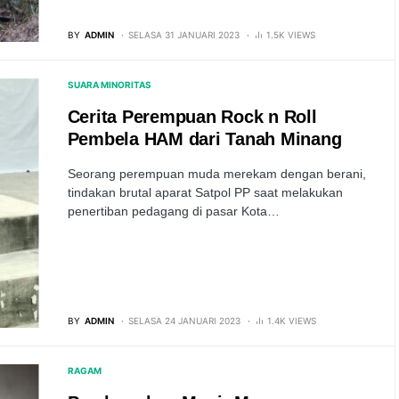
BY
ADMIN
SELASA 31 JANUARI 2023
1.5K VIEWS
SUARA MINORITAS
Cerita Perempuan Rock n Roll
Pembela HAM dari Tanah Minang
Seorang perempuan muda merekam dengan berani,
tindakan brutal aparat Satpol PP saat melakukan
penertiban pedagang di pasar Kota…
BY
ADMIN
SELASA 24 JANUARI 2023
1.4K VIEWS
RAGAM