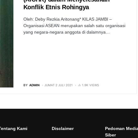
Konflik Etnis Rohingya
Oleh: Deby Rezkia Aritonang* KILAS JAMBI –
Organisasi ASEAN merupakan salah satu organisasi
yang negara-negara anggota di dalamnya…
BY
ADMIN
JUMAT 2 JULI 2021
1.9K VIEWS
Tentang Kami
Disclaimer
Pedoman Medi
Siber