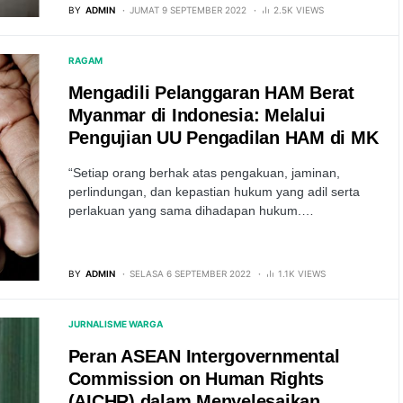
BY
ADMIN
JUMAT 9 SEPTEMBER 2022
2.5K VIEWS
RAGAM
Mengadili Pelanggaran HAM Berat
Myanmar di Indonesia: Melalui
Pengujian UU Pengadilan HAM di MK
“Setiap orang berhak atas pengakuan, jaminan,
perlindungan, dan kepastian hukum yang adil serta
perlakuan yang sama dihadapan hukum.…
BY
ADMIN
SELASA 6 SEPTEMBER 2022
1.1K VIEWS
JURNALISME WARGA
Peran ASEAN Intergovernmental
Commission on Human Rights
(AICHR) dalam Menyelesaikan