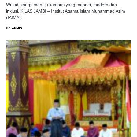
Wujud sinergi menuju kampus yang mandiri, modern dan
inklusi. KILAS JAMBI – Institut Agama Islam Muhammad Azim
(IAIMA)…
BY
ADMIN