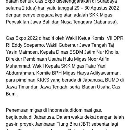
dalam bentuk Gas Expo diselenggarakan di Surabaya
selama 2 (dua) hari yaitu tanggal 29 – 30 Agustus 2022
dengan penyelenggara kegiatan adalah SKK Migas
Perwakilan Jawa Bali dan Nusa Tenggara (Jabanusa).
Gas Expo 2022 dihadiri oleh Wakil Ketua Komisi VII DPR
RI Eddy Soeparno, Wakil Gubernur Jawa Tengah Taj
Yasin Maimoen, Kepala Dinas ESDM Jatim Nur Kholis,
Direktur Pembinaan Usaha Hulu Migas Noor Arifin
Muhammad, Wakil Kepala SKK Migas Fatar Yani
Abdurrahman, Komite BPH Migas Harya Adityawarman,
para pimpinan KKKS yang berada di Jabanusa, BUMD di
Jawa Timur dan Jawa Tengah, serta Badan Usaha Gas
Bumi.
Penemuan migas di Indonesia didominasi gas,
begitupula di Jabanusa. Dalam waktu dekat dengan telah
gas-in proyek Jambaran Tiung Biru (JBT) sebentar lagi