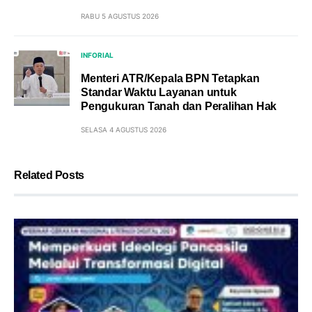
RABU 5 AGUSTUS 2026
INFORIAL
Menteri ATR/Kepala BPN Tetapkan
Standar Waktu Layanan untuk
Pengukuran Tanah dan Peralihan Hak
SELASA 4 AGUSTUS 2026
Related Posts