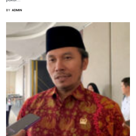
BY
ADMIN