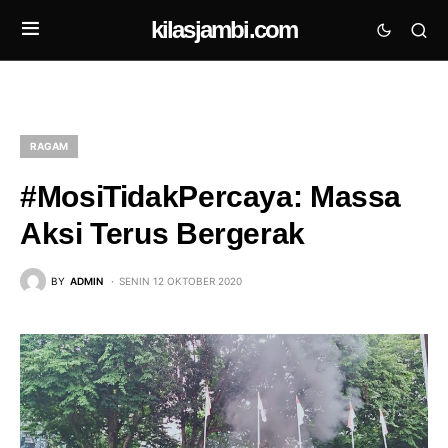
kilasjambi.com
RAGAM
#MosiTidakPercaya: Massa
Aksi Terus Bergerak
BY
ADMIN
SENIN 12 OKTOBER 2020