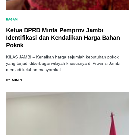
RAGAM
Ketua DPRD Minta Pemprov Jambi
Identifikasi dan Kendalikan Harga Bahan
Pokok
KILAS JAMBI – Kenaikan harga sejumlah kebutuhan pokok
yang terjadi diberbagai wilayah khususnya di Provinsi Jambi
menjadi keluhan masyarakat.…
BY
ADMIN