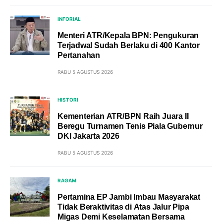
INFORIAL
Menteri ATR/Kepala BPN: Pengukuran
Terjadwal Sudah Berlaku di 400 Kantor
Pertanahan
RABU 5 AGUSTUS 2026
HISTORI
Kementerian ATR/BPN Raih Juara II
Beregu Turnamen Tenis Piala Gubernur
DKI Jakarta 2026
RABU 5 AGUSTUS 2026
RAGAM
Pertamina EP Jambi Imbau Masyarakat
Tidak Beraktivitas di Atas Jalur Pipa
Migas Demi Keselamatan Bersama