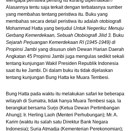
Mengapa peristiwa penting itu kurang diperhatikan?
Alasannya tentu saja terkait dengan terbatasnya sumber
yang membahas tentang peristiwa itu. Buku yang
membahas secara detail peristiwa itu adalah otobiografi
Mohammad Hatta yang berjudul
Untuk Negeriku: Menuju
Gerbang Kemerdekaan, Sebuah Otobiografi Jilid 3.
Buku
Sejarah Perjuangan Kemerdekaan RI (1945-1949) di
Propinsi Jam
bi
yang disusun oleh Dewan Harian Daerah
Angkatan 45 Propinsi Jambi juga mengulas sedikit sekali
tentang kunjungan Wakil Presiden Republik Indonesia
saat itu ke Jambi. Di dalam buku itu tidak dijelaskan
tentang kunjungan Bung Hatta ke Muara Tembesi.
Bung Hatta pada waktu itu melakukan safari ke beberapa
wilayah di Sumatra, tidak hanya Muara Tembesi saja. Ia
berangkat bersama Surjo (Ketua Dewan Pertimbangan
Ahung); Ir. Herling Laoh (Menteri Perhubungan); Mr. A.
Karim (waktu itu salah satu Direktur Bank Negara
Indonesia); Suria Atmadja (Kementerian Perekonomian);