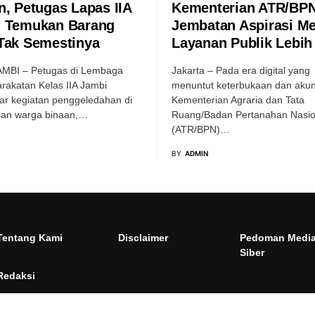
n, Petugas Lapas IIA
Kementerian ATR/BPN
 Temukan Barang
Jembatan Aspirasi M
Tak Semestinya
Layanan Publik Lebih
AMBI – Petugas di Lembaga
Jakarta – Pada era digital yang
akatan Kelas IIA Jambi
menuntut keterbukaan dan akunt
r kegiatan penggeledahan di
Kementerian Agraria dan Tata
ian warga binaan,…
Ruang/Badan Pertanahan Nasio
(ATR/BPN)…
BY
ADMIN
Tentang Kami
Disclaimer
Pedoman Medi
Siber
Redaksi