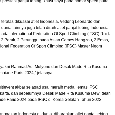
prestasi panjat tebing, khususnya pada nomor speed putra
teratas dikuasai atlet Indonesia, Veddriq Leonardo dan
dunia lainnya juga telah diraih atlet panjat tebing Indonesia,
 pada International Federation Of Sport Climbing (IFSC) Rock
 2 Perak, 2 Perunggu pada Asian Games Hangzou, 2 Emas,
sional Federation Of Sport Climbing (IFSC) Master Neom
ia, yakni Rahmad Adi Mulyono dan Desak Made Rita Kusuma
piade Paris 2024,” jelasnya.
ltievent akbar sejagad usai meraih medali emas IFSC
Jakarta, dan sebelumnya Desak Made Rita Kusuma Dewi telah
iade Paris 2024 pada IFSC di Korea Selatan Tahun 2022.
ggakan Indonesia di dunia, diharapkan atlet panjat tebing