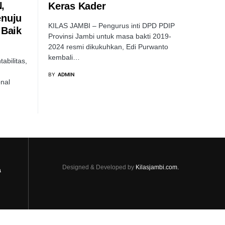
,
Keras Kader
enuju
KILAS JAMBI – Pengurus inti DPD PDIP
 Baik
Provinsi Jambi untuk masa bakti 2019-
2024 resmi dikukuhkan, Edi Purwanto
kembali…
abilitas,
BY
ADMIN
nal
Designed & Developed by
Kilasjambi.com.
a