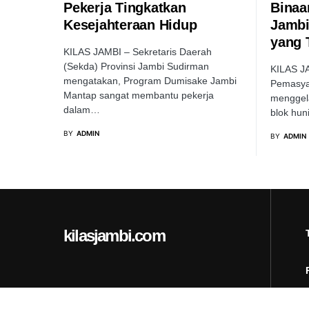
Pekerja Tingkatkan
Binaa
Kesejahteraan Hidup
Jambi
yang 
KILAS JAMBI – Sekretaris Daerah
(Sekda) Provinsi Jambi Sudirman
KILAS J
mengatakan, Program Dumisake Jambi
Pemasyar
Mantap sangat membantu pekerja
menggela
dalam…
blok hun
BY
ADMIN
BY
ADMIN
kilasjambi.com