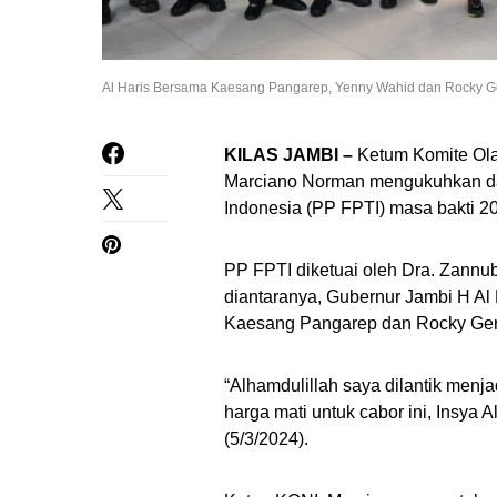
Al Haris Bersama Kaesang Pangarep, Yenny Wahid dan Rocky Ger
KILAS JAMBI –
Ketum Komite Olah
Marciano Norman mengukuhkan dan
Indonesia (PP FPTI) masa bakti 20
PP FPTI diketuai oleh Dra. Zannu
diantaranya, Gubernur Jambi H Al
Kaesang Pangarep dan Rocky Geru
“Alhamdulillah saya dilantik menj
harga mati untuk cabor ini, Insya A
(5/3/2024).