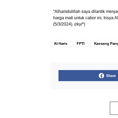
“Alhamdulillah saya dilantik menj
harga mati untuk cabor ini, Insya A
(5/3/2024). (rky/*)
Al Haris
FPTI
Kaesang Pan
Share