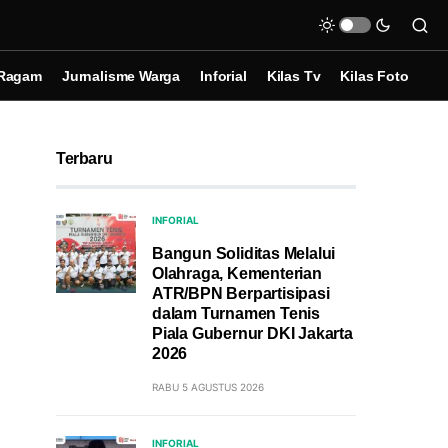
Ragam
Jurnalisme Warga
Inforial
Kilas Tv
Kilas Foto
Terbaru
INFORIAL
Bangun Soliditas Melalui
Olahraga, Kementerian
ATR/BPN Berpartisipasi
dalam Turnamen Tenis
Piala Gubernur DKI Jakarta
2026
RABU 5 AGUSTUS 2026
INFORIAL