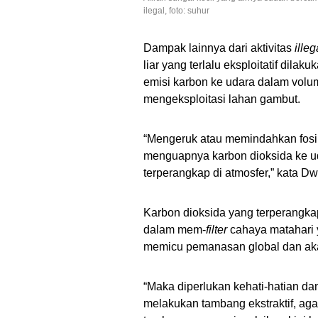
ilegal, foto: suhur
Dampak lainnya dari aktivitas
illeg
liar yang terlalu eksploitatif dil
emisi karbon ke udara dalam volu
mengeksploitasi lahan gambut.
“Mengeruk atau memindahkan fosil
menguapnya karbon dioksida ke ud
terperangkap di atmosfer,” kata Dw
Karbon dioksida yang terperangkap
dalam mem-
filter
cahaya matahari 
memicu pemanasan global dan aka
“Maka diperlukan kehati-hatian da
melakukan tambang ekstraktif, aga