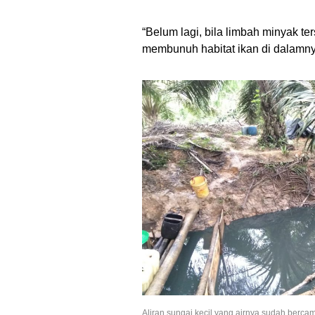
“Belum lagi, bila limbah minyak te
membunuh habitat ikan di dalamn
Aliran sungai kecil yang airnya sudah berc