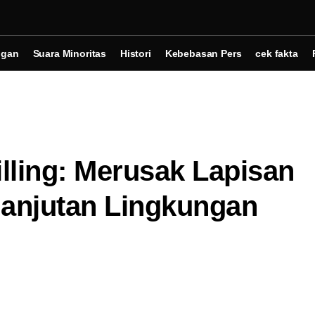
ngan
Suara Minoritas
Histori
Kebebasan Pers
cek fakta
illing: Merusak Lapisan
lanjutan Lingkungan