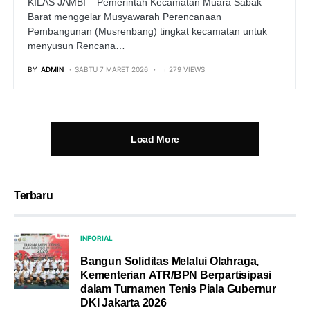
KILAS JAMBI – Pemerintah Kecamatan Muara Sabak
Barat menggelar Musyawarah Perencanaan
Pembangunan (Musrenbang) tingkat kecamatan untuk
menyusun Rencana…
BY
ADMIN
SABTU 7 MARET 2026
279 VIEWS
Load More
Terbaru
INFORIAL
Bangun Soliditas Melalui Olahraga,
Kementerian ATR/BPN Berpartisipasi
dalam Turnamen Tenis Piala Gubernur
DKI Jakarta 2026