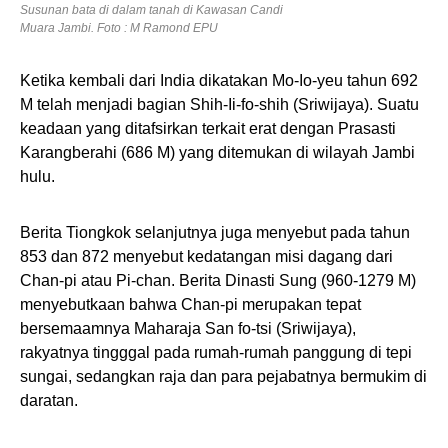
Susunan bata di dalam tanah di Kawasan Candi
Muara Jambi. Foto : M Ramond EPU
Ketika kembali dari India dikatakan Mo-Io-yeu tahun 692
M telah menjadi bagian Shih-Ii-fo-shih (Sriwijaya). Suatu
keadaan yang ditafsirkan terkait erat dengan Prasasti
Karangberahi (686 M) yang ditemukan di wilayah Jambi
hulu.
Berita Tiongkok selanjutnya juga menyebut pada tahun
853 dan 872 menyebut kedatangan misi dagang dari
Chan-pi atau Pi-chan. Berita Dinasti Sung (960-1279 M)
menyebutkaan bahwa Chan-pi merupakan tepat
bersemaamnya Maharaja San fo-tsi (Sriwijaya),
rakyatnya tingggal pada rumah-rumah panggung di tepi
sungai, sedangkan raja dan para pejabatnya bermukim di
daratan.