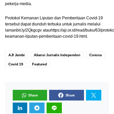
pekerja media.
Protokol Kemanan Liputan dan Pemberitaan Covid-19
tersebut dapat diunduh terbuka untuk jurnalis melalui
lamanbit.ly/2Qkgcgv atauhttps://aji.or.id/read/buku/63/protoko
keamanan-liputan-pemberitaan-covid-19.html.
AJI Jambi
Aliansi Jurnalis Independen
Corona
Covid 19
Featured
Share
Share