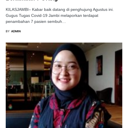
KILASJAMBI– Kabar baik datang di penghujung Agustus ini.
Gugus Tugas Covid-19 Jambi melaporkan terdapat
penambahan 7 pasien sembuh…
BY
ADMIN