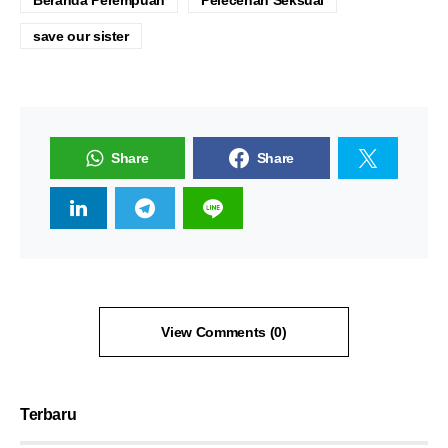
Beranda Perempuan
Pelecehan Seksual
save our sister
Share
Share
View Comments (0)
Terbaru