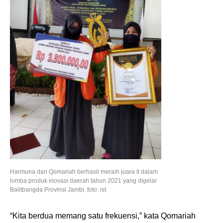
Harmuna dan Qomariah berhasil meraih juara II dalam
lomba produk inovasi daerah tahun 2021 yang digelar
Balitbangda Provinsi Jambi, foto: ist
“Kita berdua memang satu frekuensi,” kata Qomariah