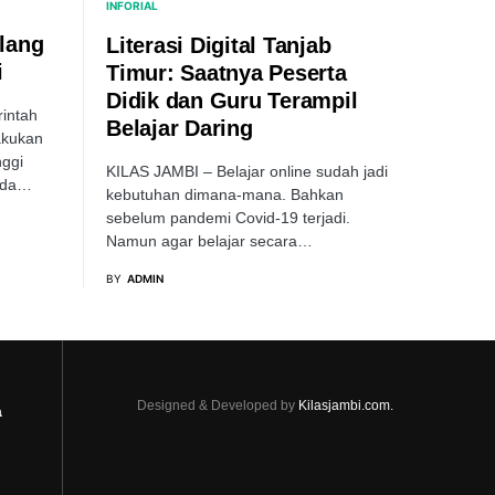
INFORIAL
lang
Literasi Digital Tanjab
i
Timur: Saatnya Peserta
Didik dan Guru Terampil
intah
Belajar Daring
akukan
nggi
KILAS JAMBI – Belajar online sudah jadi
ada…
kebutuhan dimana-mana. Bahkan
sebelum pandemi Covid-19 terjadi.
Namun agar belajar secara…
BY
ADMIN
Designed & Developed by
Kilasjambi.com.
a