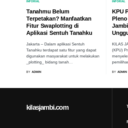
INFORIAL
INFORIAL
Tanahmu Belum
KPU P
Terpetakan? Manfaatkan
Pleno
Fitur Swaplotting di
Jambi
Aplikasi Sentuh Tanahku
Unggu
Jakarta – Dalam aplikasi Sentuh
KILAS J
Tanahku terdapat satu fitur yang dapat
(KPU) Pr
digunakan masyarakat untuk melakukan
menyeles
_plotting_ bidang tanah…
pemiliha
BY
ADMIN
BY
ADMIN
kilasjambi.com