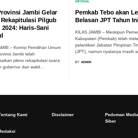
INFORIAL
rovinsi Jambi Gelar
Pemkab Tebo akan Le
 Rekapitulasi Pilgub
Belasan JPT Tahun In
 2024: Haris-Sani
KILAS JAMBI – Meskipun Pemer
l
Kabupaten (Pemkab) telah mel
pelantikan Jabatan Pimpinan Ti
AMBI – Komisi Pemilihan Umum
(JPT), namun nyatanya masih 
ovinsi Jambi telah
aikan pleno rekapitulasi suara
BY
ADMIN
n gubernur dan wakil…
Tentang Kami
Disclaimer
Pedoman Medi
Siber
Redaksi