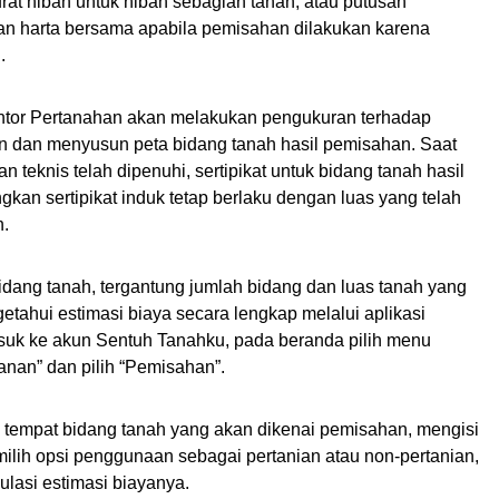
urat hibah untuk hibah sebagian tanah, atau putusan
n harta bersama apabila pemisahan dilakukan karena
.
ntor Pertanahan akan melakukan pengukuran terhadap
n dan menyusun peta bidang tanah hasil pemisahan. Saat
n teknis telah dipenuhi, sertipikat untuk bidang tanah hasil
gkan sertipikat induk tetap berlaku dengan luas yang telah
n.
idang tanah, tergantung jumlah bidang dan luas tanah yang
etahui estimasi biaya secara lengkap melalui aplikasi
suk ke akun Sentuh Tanahku, pada beranda pilih menu
anan” dan pilih “Pemisahan”.
i tempat bidang tanah yang akan dikenai pemisahan, mengisi
ilih opsi penggunaan sebagai pertanian atau non-pertanian,
ulasi estimasi biayanya.