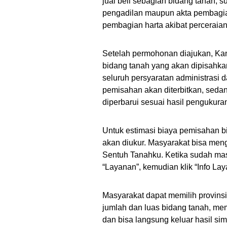
jual beli sebagian bidang tanah, s
pengadilan maupun akta pembagia
pembagian harta akibat perceraian
Setelah permohonan diajukan, Ka
bidang tanah yang akan dipisahka
seluruh persyaratan administrasi da
pemisahan akan diterbitkan, sedan
diperbarui sesuai hasil pengukura
Untuk estimasi biaya pemisahan b
akan diukur. Masyarakat bisa meng
Sentuh Tanahku. Ketika sudah ma
“Layanan”, kemudian klik “Info Lay
Masyarakat dapat memilih provins
jumlah dan luas bidang tanah, mem
dan bisa langsung keluar hasil sim