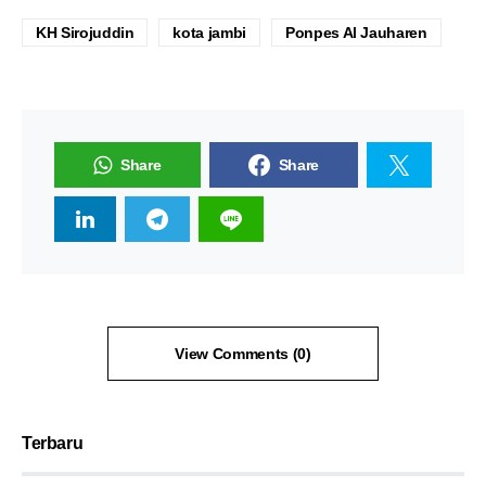
KH Sirojuddin
kota jambi
Ponpes Al Jauharen
Share
Share
View Comments (0)
Terbaru