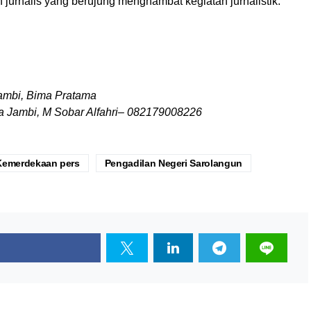
jurnalis yang berujung menghambat kegiatan jurnalistik.
Jambi, Bima Pratama
ta Jambi, M Sobar Alfahri– 082179008226
Kemerdekaan pers
Pengadilan Negeri Sarolangun