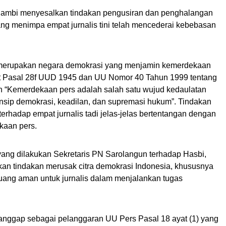
) Jambi menyesalkan tindakan pengusiran dan penghalangan
 yang menimpa empat jurnalis tini telah mencederai kebebasan
ia merupakan negara demokrasi yang menjamin kemerdekaan
 Pasal 28f UUD 1945 dan UU Nomor 40 Tahun 1999 tentang
n “Kemerdekaan pers adalah salah satu wujud kedaulatan
insip demokrasi, keadilan, dan supremasi hukum”. Tindakan
terhadap empat jurnalis tadi jelas-jelas bertentangan dengan
kaan pers.
 yang dilakukan Sekretaris PN Sarolangun terhadap Hasbi,
kan tindakan merusak citra demokrasi Indonesia, khususnya
ruang aman untuk jurnalis dalam menjalankan tugas
ianggap sebagai pelanggaran UU Pers Pasal 18 ayat (1) yang