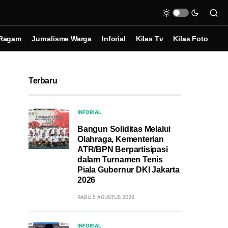
Ragam
Jurnalisme Warga
Inforial
Kilas Tv
Kilas Foto
Terbaru
INFORIAL
Bangun Soliditas Melalui
Olahraga, Kementerian
ATR/BPN Berpartisipasi
dalam Turnamen Tenis
Piala Gubernur DKI Jakarta
2026
RABU 5 AGUSTUS 2026
INFORIAL