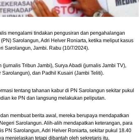
alis mengalami tindakan pengusiran dan pengahalangan
 (PN) Sarolangun, Adri Helver Roniarta, ketika meliput kasus
ri Sarolangun, Jambi. Rabu (10/7/2024).
in (jurnalis Tribun Jambi), Surya Abadi (jurnalis Jambi TV),
arolangun), dan Padhil Kusairi (Jambi Teliti).
masi tentang tahanan kabur di PN Sarolangun sekitar pukul
mudian ke PN dan langsung melakukan peliputan.
 dan membuat berita awal, mereka berupaya mendapatkan
Negeri Sarolangun. Alih-alih mendapatkan keterangan, para
ris PN Sarolangun, Adri Helver Roniarta, sekitar pukul 18.40
menjelaskan tetapi dibantah oleh sekretaris itu.