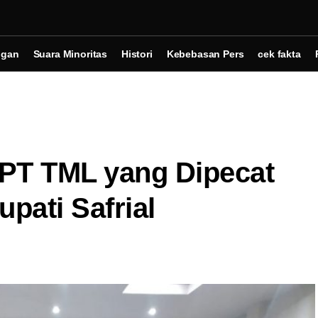
ngan
Suara Minoritas
Histori
Kebebasan Pers
cek fakta
 PT TML yang Dipecat
pati Safrial