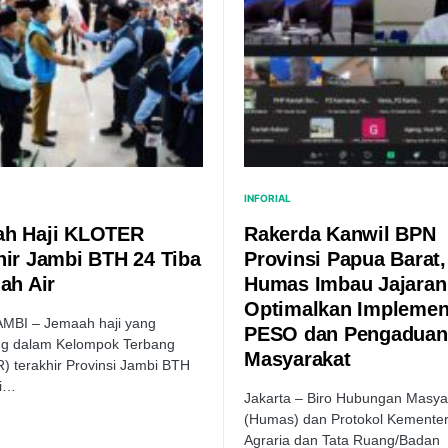
INFORIAL
h Haji KLOTER
Rakerda Kanwil BPN
hir Jambi BTH 24 Tiba
Provinsi Papua Barat,
ah Air
Humas Imbau Jajaran
Optimalkan Implemen
AMBI – Jemaah haji yang
PESO dan Pengaduan
ng dalam Kelompok Terbang
Masyarakat
 terakhir Provinsi Jambi BTH
di…
Jakarta – Biro Hubungan Masya
(Humas) dan Protokol Kementer
Agraria dan Tata Ruang/Badan