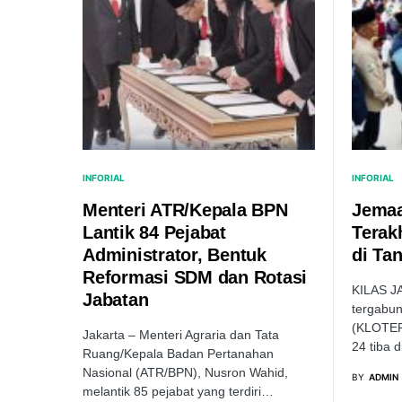
INFORIAL
INFORIAL
Menteri ATR/Kepala BPN
Jemaa
Lantik 84 Pejabat
Terak
Administrator, Bentuk
di Tan
Reformasi SDM dan Rotasi
KILAS J
Jabatan
tergabu
(KLOTER)
Jakarta – Menteri Agraria dan Tata
24 tiba 
Ruang/Kepala Badan Pertanahan
Nasional (ATR/BPN), Nusron Wahid,
BY
ADMIN
melantik 85 pejabat yang terdiri…