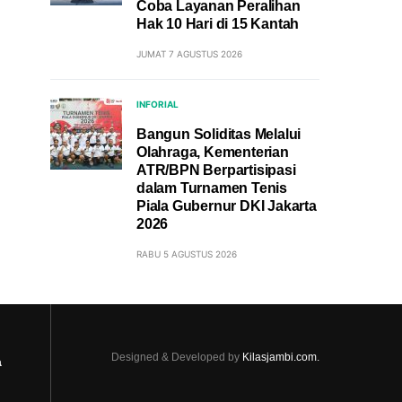
Coba Layanan Peralihan
Hak 10 Hari di 15 Kantah
JUMAT 7 AGUSTUS 2026
INFORIAL
Bangun Soliditas Melalui
Olahraga, Kementerian
ATR/BPN Berpartisipasi
dalam Turnamen Tenis
Piala Gubernur DKI Jakarta
2026
RABU 5 AGUSTUS 2026
Designed & Developed by
Kilasjambi.com.
a