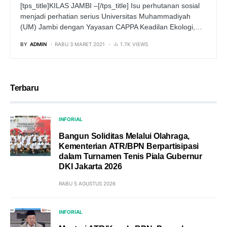
[tps_title]KILAS JAMBI –[/tps_title] Isu perhutanan sosial
menjadi perhatian serius Universitas Muhammadiyah
(UM) Jambi dengan Yayasan CAPPA Keadilan Ekologi,…
BY
ADMIN
RABU 3 MARET 2021
1.7K VIEWS
Terbaru
INFORIAL
Bangun Soliditas Melalui Olahraga,
Kementerian ATR/BPN Berpartisipasi
dalam Turnamen Tenis Piala Gubernur
DKI Jakarta 2026
RABU 5 AGUSTUS 2026
INFORIAL