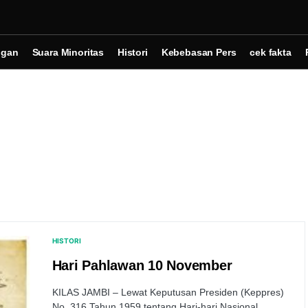
ngan
Suara Minoritas
Histori
Kebebasan Pers
cek fakta
HISTORI
Hari Pahlawan 10 November
KILAS JAMBI – Lewat Keputusan Presiden (Keppres)
No. 316 Tahun 1959 tentang Hari-hari Nasional,