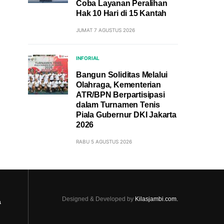
Coba Layanan Peralihan
Hak 10 Hari di 15 Kantah
JUMAT 7 AGUSTUS 2026
INFORIAL
Bangun Soliditas Melalui
Olahraga, Kementerian
ATR/BPN Berpartisipasi
dalam Turnamen Tenis
Piala Gubernur DKI Jakarta
2026
RABU 5 AGUSTUS 2026
Designed & Developed by
Kilasjambi.com.
a