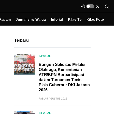
Ragam
Jurnalisme Warga
Inforial
Kilas Tv
Kilas Foto
Terbaru
INFORIAL
Bangun Soliditas Melalui
Olahraga, Kementerian
ATR/BPN Berpartisipasi
dalam Turnamen Tenis
Piala Gubernur DKI Jakarta
2026
RABU 5 AGUSTUS 2026
INFORIAL