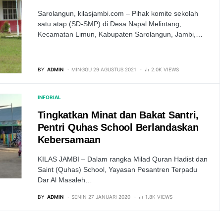
Sarolangun, kilasjambi.com – Pihak komite sekolah
satu atap (SD-SMP) di Desa Napal Melintang,
Kecamatan Limun, Kabupaten Sarolangun, Jambi,…
BY
ADMIN
MINGGU 29 AGUSTUS 2021
2.0K VIEWS
INFORIAL
Tingkatkan Minat dan Bakat Santri,
Pentri Quhas School Berlandaskan
Kebersamaan
KILAS JAMBI – Dalam rangka Milad Quran Hadist dan
Saint (Quhas) School, Yayasan Pesantren Terpadu
Dar Al Masaleh…
BY
ADMIN
SENIN 27 JANUARI 2020
1.8K VIEWS