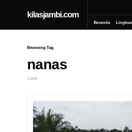
kilasjambi.com
Beranda
Lingku
Browsing Tag
nanas
1 post