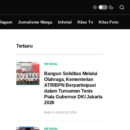
Ragam
Jurnalisme Warga
Inforial
Kilas Tv
Kilas Foto
Terbaru
INFORIAL
Bangun Soliditas Melalui
Olahraga, Kementerian
ATR/BPN Berpartisipasi
dalam Turnamen Tenis
Piala Gubernur DKI Jakarta
2026
RABU 5 AGUSTUS 2026
INFORIAL