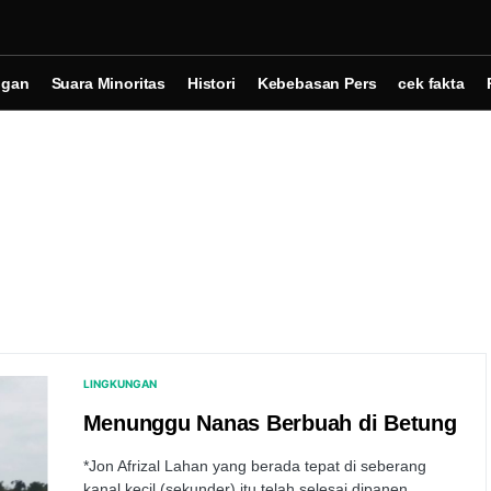
ngan
Suara Minoritas
Histori
Kebebasan Pers
cek fakta
LINGKUNGAN
Menunggu Nanas Berbuah di Betung
*Jon Afrizal Lahan yang berada tepat di seberang
kanal kecil (sekunder) itu telah selesai dipanen