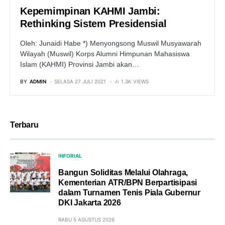
Kepemimpinan KAHMI Jambi:
Rethinking Sistem Presidensial
Oleh: Junaidi Habe *) Menyongsong Muswil Musyawarah
Wilayah (Muswil) Korps Alumni Himpunan Mahasiswa
Islam (KAHMI) Provinsi Jambi akan…
BY
ADMIN
SELASA 27 JULI 2021
1.3K VIEWS
Terbaru
INFORIAL
Bangun Soliditas Melalui Olahraga,
Kementerian ATR/BPN Berpartisipasi
dalam Turnamen Tenis Piala Gubernur
DKI Jakarta 2026
RABU 5 AGUSTUS 2026