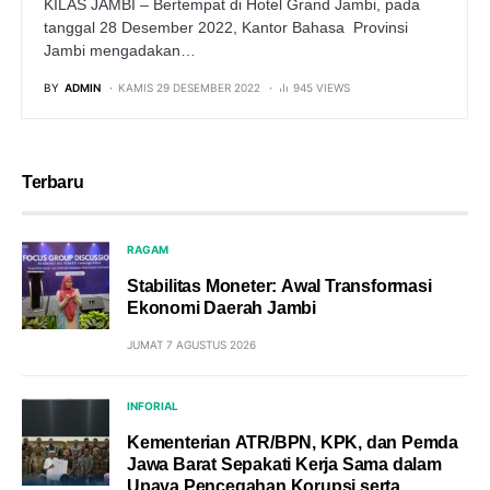
KILAS JAMBI – Bertempat di Hotel Grand Jambi, pada
tanggal 28 Desember 2022, Kantor Bahasa Provinsi
Jambi mengadakan…
BY
ADMIN
KAMIS 29 DESEMBER 2022
945 VIEWS
Terbaru
RAGAM
Stabilitas Moneter: Awal Transformasi
Ekonomi Daerah Jambi
JUMAT 7 AGUSTUS 2026
INFORIAL
Kementerian ATR/BPN, KPK, dan Pemda
Jawa Barat Sepakati Kerja Sama dalam
Upaya Pencegahan Korupsi serta