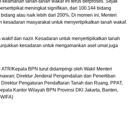
 keamanan tanah-tanah wakaf ini terus berproses. Sejak
rsertipikat meningkat signifikan, dari 100.144 bidang
bidang atau naik lebih dari 200%. Di momen ini, Menteri
 kesadaran masyarakat untuk menyertipikatkan tanah wakaf.
 wakif dan nazir. Kesadaran untuk menyertipikatkan tanah
nunjukkan kesadaran untuk mengamankan aset umat juga
i ATR/Kepala BPN turut didampingi oleh Wakil Menteri
awan; Direktur Jenderal Pengendalian dan Penertiban
 Direktur Pengaturan Pendaftaran Tanah dan Ruang, PPAT,
 Kepala Kantor Wilayah BPN Provinsi DKI Jakarta, Banten,
(MW/FA)