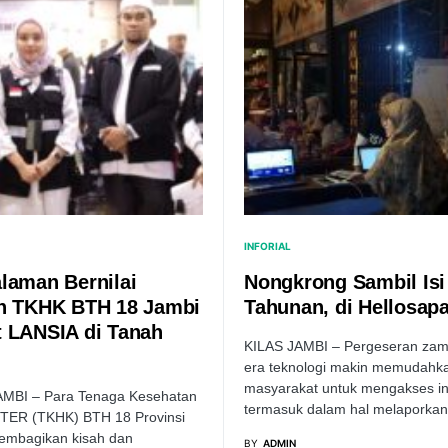
INFORIAL
laman Bernilai
Nongkrong Sambil Isi
h TKHK BTH 18 Jambi
Tahunan, di Hellosapa
 LANSIA di Tanah
KILAS JAMBI – Pergeseran zam
era teknologi makin memudahk
masyarakat untuk mengakses in
AMBI – Para Tenaga Kesehatan
termasuk dalam hal melaporka
OTER (TKHK) BTH 18 Provinsi
embagikan kisah dan
BY
ADMIN