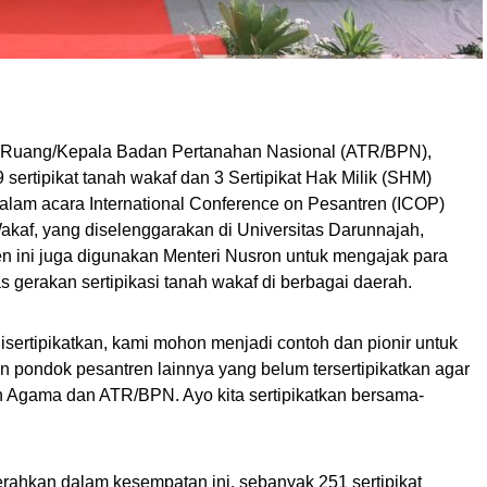
ta Ruang/Kepala Badan Pertanahan Nasional (ATR/BPN),
ertipikat tanah wakaf dan 3 Sertipikat Hak Milik (SHM)
lam acara International Conference on Pesantren (ICOP)
akaf, yang diselenggarakan di Universitas Darunnajah,
en ini juga digunakan Menteri Nusron untuk mengajak para
 gerakan sertipikasi tanah wakaf di berbagai daerah.
sertipikatkan, kami mohon menjadi contoh dan pionir untuk
n pondok pesantren lainnya yang belum tersertipikatkan agar
 Agama dan ATR/BPN. Ayo kita sertipikatkan bersama-
iserahkan dalam kesempatan ini, sebanyak 251 sertipikat