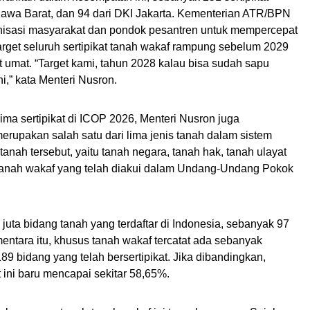
 Jawa Barat, dan 94 dari DKI Jakarta. Kementerian ATR/BPN
isasi masyarakat dan pondok pesantren untuk mempercepat
target seluruh sertipikat tanah wakaf rampung sebelum 2029
umat. “Target kami, tahun 2028 kalau bisa sudah sapu
i,” kata Menteri Nusron.
ma sertipikat di ICOP 2026, Menteri Nusron juga
rupakan salah satu dari lima jenis tanah dalam sistem
tanah tersebut, yaitu tanah negara, tanah hak, tanah ulayat
a tanah wakaf yang telah diakui dalam Undang-Undang Pokok
7 juta bidang tanah yang terdaftar di Indonesia, sebanyak 97
ementara itu, khusus tanah wakaf tercatat ada sebanyak
9 bidang yang telah bersertipikat. Jika dibandingkan,
t ini baru mencapai sekitar 58,65%.