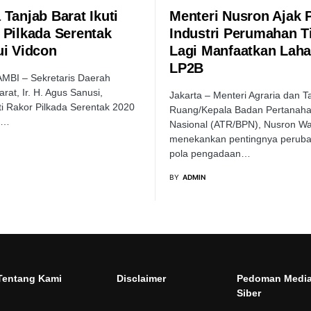
 Tanjab Barat Ikuti
Menteri Nusron Ajak 
 Pilkada Serentak
Industri Perumahan T
ui Vidcon
Lagi Manfaatkan Lah
LP2B
MBI – Sekretaris Daerah
rat, Ir. H. Agus Sanusi,
Jakarta – Menteri Agraria dan T
i Rakor Pilkada Serentak 2020
Ruang/Kepala Badan Pertanah
o…
Nasional (ATR/BPN), Nusron Wa
menekankan pentingnya perub
pola pengadaan…
BY
ADMIN
Tentang Kami
Disclaimer
Pedoman Medi
Siber