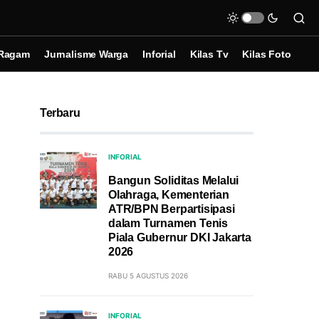
Ragam
Jurnalisme Warga
Inforial
Kilas Tv
Kilas Foto
Terbaru
INFORIAL
Bangun Soliditas Melalui
Olahraga, Kementerian
ATR/BPN Berpartisipasi
dalam Turnamen Tenis
Piala Gubernur DKI Jakarta
2026
RABU 5 AGUSTUS 2026
INFORIAL