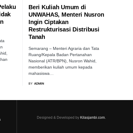
Pelaku
Beri Kuliah Umum di
idak
UNWAHAS, Menteri Nusron
an
Ingin Ciptakan
Restrukturisasi Distribusi
Tanah
ata
an
Semarang – Menteri Agraria dan Tata
hid,
Ruang/Kepala Badan Pertanahan
ahan
Nasional (ATR/BPN), Nusron Wahid,
memberikan kuliah umum kepada
mahasiswa…
BY
ADMIN
Designed & Developed by
Kilasjambi.com.
a