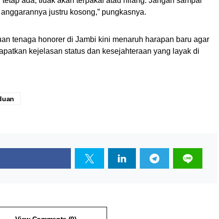
 tetap ada, tidak akan terpakai atau hilang. Jangan sampai
api anggarannya justru kosong,” pungkasnya.
uan tenaga honorer di Jambi kini menaruh harapan baru agar
atkan kejelasan status dan kesejahteraan yang layak di
duan