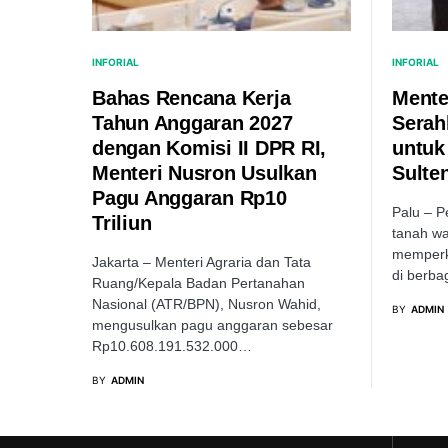
INFORIAL
INFORIAL
Bahas Rencana Kerja
Mente
Tahun Anggaran 2027
Serah
dengan Komisi II DPR RI,
untuk
Menteri Nusron Usulkan
Sulte
Pagu Anggaran Rp10
Palu – P
Triliun
tanah wa
memperk
Jakarta – Menteri Agraria dan Tata
di berba
Ruang/Kepala Badan Pertanahan
Nasional (ATR/BPN), Nusron Wahid,
BY
ADMIN
mengusulkan pagu anggaran sebesar
Rp10.608.191.532.000…
BY
ADMIN