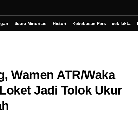
ngan
Suara Minoritas
Histori
Kebebasan Pers
cek fakta
g, Wamen ATR/Waka
Loket Jadi Tolok Ukur
ah