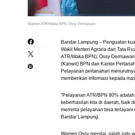
Wamen ATR/Waka BPN, Ossy Dermawan.
Bandar Lampung – Penguatan kual
Wakil Menteri Agraria dan Tata 
ATR/Waka BPN), Ossy Dermawan, 
(Kanwil) BPN dan Kantor Pertanah
Pelayanan pertanahan menurutnya 
memberikan informasi kepada mas
“Pelayanan ATR/BPN 80% adalah p
keberhasilan kita di daerah, baik
meminta pelayanan bisa terlayani
Bandar Lampung.
Wamen Ossy menilai, salah satu w