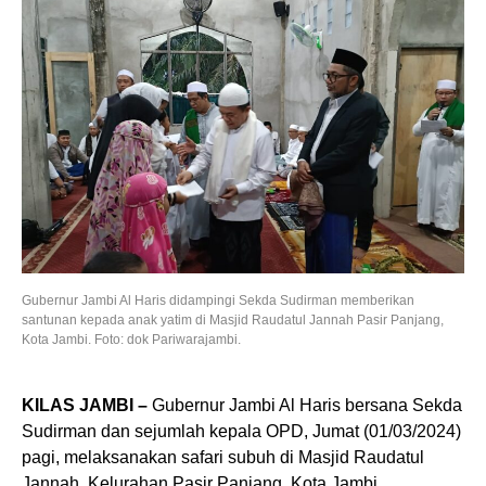
Gubernur Jambi Al Haris didampingi Sekda Sudirman memberikan
santunan kepada anak yatim di Masjid Raudatul Jannah Pasir Panjang,
Kota Jambi. Foto: dok Pariwarajambi.
KILAS JAMBI –
Gubernur Jambi Al Haris bersana Sekda
Sudirman dan sejumlah kepala OPD, Jumat (01/03/2024)
pagi, melaksanakan safari subuh di Masjid Raudatul
Jannah, Kelurahan Pasir Panjang, Kota Jambi.