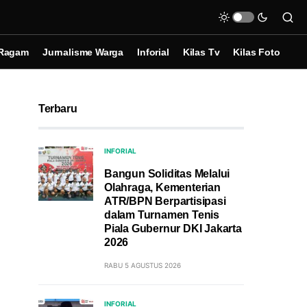
Ragam
Jurnalisme Warga
Inforial
Kilas Tv
Kilas Foto
Terbaru
INFORIAL
Bangun Soliditas Melalui
Olahraga, Kementerian
ATR/BPN Berpartisipasi
dalam Turnamen Tenis
Piala Gubernur DKI Jakarta
2026
RABU 5 AGUSTUS 2026
INFORIAL