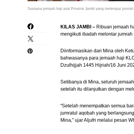
Suasana jemaah haji asal Provinsi Jambi yang melempar jumrah di
KILAS JAMBI –
Ribuan jemaah haj
mengikuti ibadah melontar jumrah d
Diinformasikan dari Mina oleh Ket
bahwasanya para jemaah haji KLOT
Dzulhijjah 1445 Hijriah/16 Juni 2
Setibanya di Mina, seluruh jema
setelah itu dilanjutkan dengan m
“Setelah menempatkan semua bar
jumratul aqobah yang berlangsung
Mina,” ujar Aljufri melalui pesan