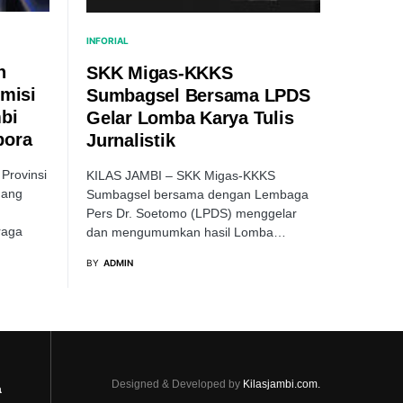
INFORIAL
n
SKK Migas-KKKS
omisi
Sumbagsel Bersama LPDS
bi
Gelar Lomba Karya Tulis
pora
Jurnalistik
Provinsi
KILAS JAMBI – SKK Migas-KKKS
dang
Sumbagsel bersama dengan Lembaga
Pers Dr. Soetomo (LPDS) menggelar
raga
dan mengumumkan hasil Lomba…
BY
ADMIN
Designed & Developed by
Kilasjambi.com.
a