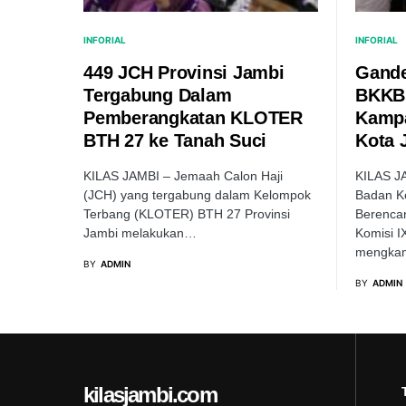
INFORIAL
INFORIAL
449 JCH Provinsi Jambi
Gande
Tergabung Dalam
BKKB
Pemberangkatan KLOTER
Kampa
BTH 27 ke Tanah Suci
Kota 
KILAS JAMBI – Jemaah Calon Haji
KILAS J
(JCH) yang tergabung dalam Kelompok
Badan K
Terbang (KLOTER) BTH 27 Provinsi
Berenca
Jambi melakukan…
Komisi I
mengka
BY
ADMIN
BY
ADMIN
kilasjambi.com