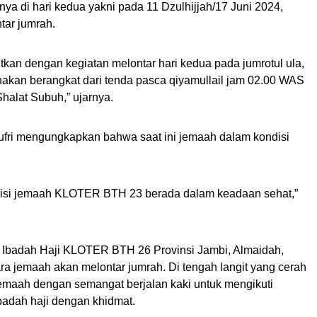
ya di hari kedua yakni pada 11 Dzulhijjah/17 Juni 2024,
tar jumrah.
utkan dengan kegiatan melontar hari kedua pada jumrotul ula,
akan berangkat dari tenda pasca qiyamullail jam 02.00 WAS
Shalat Subuh,” ujarnya.
jufri mengungkapkan bahwa saat ini jemaah dalam kondisi
disi jemaah KLOTER BTH 23 berada dalam keadaan sehat,”
g Ibadah Haji KLOTER BTH 26 Provinsi Jambi, Almaidah,
ra jemaah akan melontar jumrah. Di tengah langit yang cerah
 jemaah dengan semangat berjalan kaki untuk mengikuti
badah haji dengan khidmat.