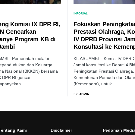
INFORIAL
ng Komisi IX DPR RI,
Fokuskan Peningkata
N Gencarkan
Prestasi Olahraga, K
nye Program KB di
IV DPRD Provinsi Jam
Jambi
Konsultasi ke Kemen
AMBI– Pemerintah melalui
KILAS JAMBI – Komisi IV DPRD 
ependudukan dan Keluarga
Jambi konsultasi ke Deputi 4 Bi
na Nasional (BKKBN) bersama
Peningkatan Prestasi Olahraga,
X DPR RI gencar
Kementerian Pemuda dan Olah
mpanyekan…
(Kemenpora), untuk…
BY
ADMIN
Tentang Kami
Disclaimer
Pedoman Medi